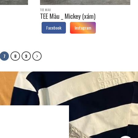
TEE MÀU
TEE Màu _ Mickey (xám)
Facebook
Instagram
7
8
9