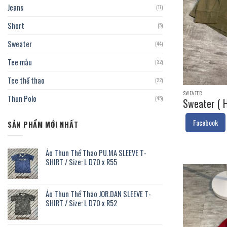
Jeans
(17)
Short
(5)
Sweater
(44)
Tee màu
(32)
Tee thể thao
(22)
SWEATER
Thun Polo
(45)
Sweater ( 
Facebook
SẢN PHẨM MỚI NHẤT
Áo Thun Thể Thao PU.MA SLEEVE T-
SHIRT / Size: L D70 x R55
Áo Thun Thể Thao JOR.DAN SLEEVE T-
SHIRT / Size: L D70 x R52