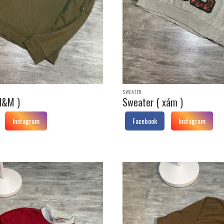
SWEATER
H&M )
Sweater ( xám )
Instagram
Facebook
Instagram