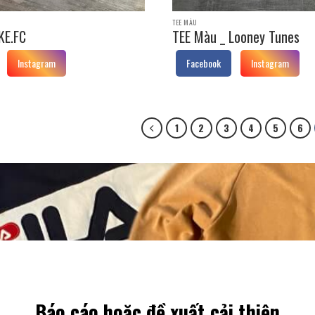
TEE MÀU
KE.FC
TEE Màu _ Looney Tunes
Instagram
Facebook
Instagram
1
2
3
4
5
6
Báo cáo hoặc đề xuất cải thiện