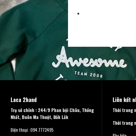
Laca 2hand
Liên kết 
Trụ sở chính : 244/9 Phan bội Châu, Thống
Thời trang 
Nhất, Buôn Ma Thuột, Đắk Lắk
Thời trang 
Điện thoại : 094.7772495
Phụ kiện