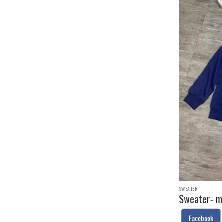
SWEATER
Sweater- m
Facebook