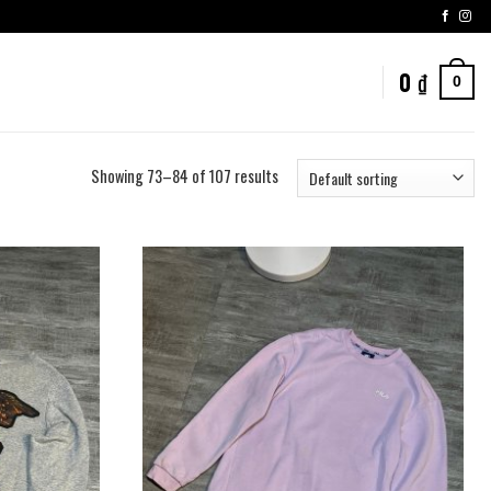
0
₫
0
Showing 73–84 of 107 results