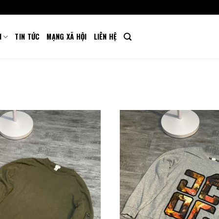
M
TIN TỨC
MẠNG XÃ HỘI
LIÊN HỆ