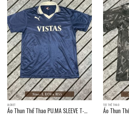
JACKET
TEE THỂ THAO
Áo Thun Thể Thao PU.MA SLEEVE T-
Áo Thun Th
SHIRT / Size: L D70 x R55
SHIRT / Siz