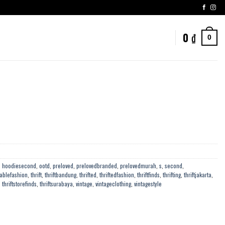
0
₫
0
,
hoodiesecond
,
ootd
,
preloved
,
prelovedbranded
,
prelovedmurah
,
s
,
second
,
ablefashion
,
thrift
,
thriftbandung
,
thrifted
,
thriftedfashion
,
thriftfinds
,
thrifting
,
thriftjakarta
,
,
thriftstorefinds
,
thriftsurabaya
,
vintage
,
vintageclothing
,
vintagestyle