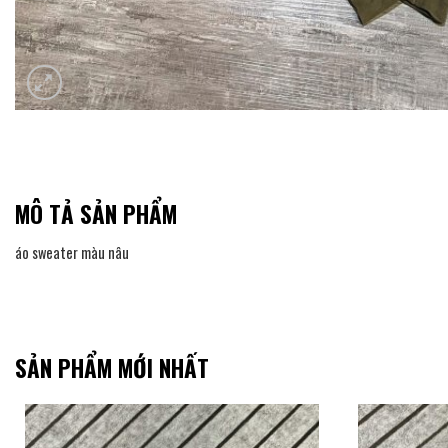
MÔ TẢ SẢN PHẨM
áo sweater màu nâu
SẢN PHẨM MỚI NHẤT