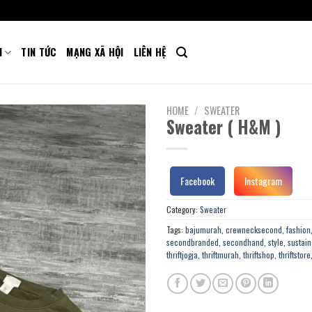
M
TIN TỨC
MẠNG XÃ HỘI
LIÊN HỆ
HOME
/
SWEATER
Sweater ( H&M )
Facebook
Instagram
Category:
Sweater
Tags:
bajumurah
,
crewnecksecond
,
fashion
secondbranded
,
secondhand
,
style
,
sustain
thriftjogja
,
thriftmurah
,
thriftshop
,
thriftstore