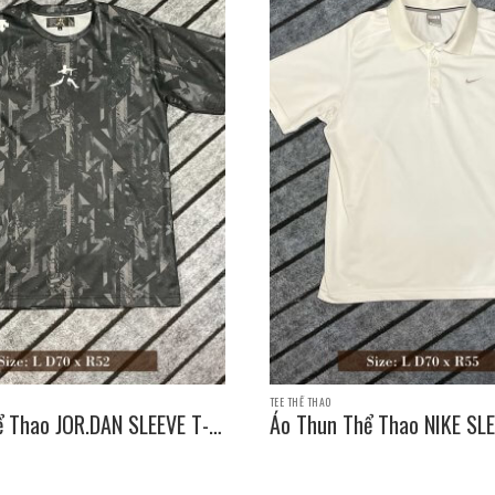
TEE THỂ THAO
ể Thao JOR.DAN SLEEVE T-
Áo Thun Thể Thao NIKE SLE
e: L D70 x R52
SHIRT