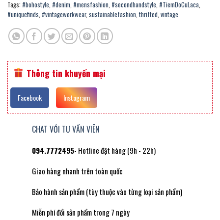
Tags:
#bohostyle
,
#denim
,
#mensfashion
,
#secondhandstyle
,
#TiemDoCuLaca
,
#uniquefinds
,
#vintageworkwear
,
sustainablefashion
,
thrifted
,
vintage
Thông tin khuyến mại
Facebook
Instagram
CHAT VỚI TƯ VẤN VIÊN
094.7772495
- Hotline đặt hàng (9h - 22h)
Giao hàng nhanh trên toàn quốc
Bảo hành sản phẩm (tùy thuộc vào từng loại sản phẩm)
Miễn phí đổi sản phẩm trong 7 ngày