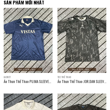
SẢN PHẨM MỚI NHẤT
JACKET
TEE THỂ THAO
Áo Thun Thể Thao PU.MA SLEEVE
Áo Thun Thể Thao JOR.DAN SLEEVE
T-SHIRT / Size: L D70 x R55
T-SHIRT / Size: L D70 x R52