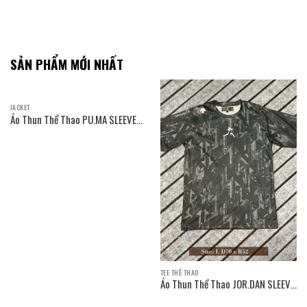
SẢN PHẨM MỚI NHẤT
JACKET
Áo Thun Thể Thao PU.MA SLEEVE
T-SHIRT / Size: L D70 x R55
TEE THỂ THAO
Áo Thun Thể Thao JOR.DAN SLEEVE
T-SHIRT / Size: L D70 x R52