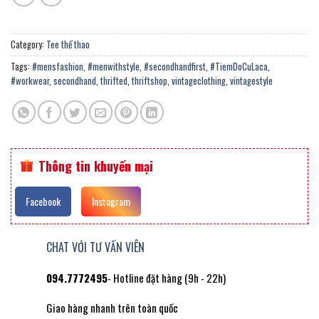
Category:
Tee thể thao
Tags:
#mensfashion
,
#menwithstyle
,
#secondhandfirst
,
#TiemDoCuLaca
,
#workwear
,
secondhand
,
thrifted
,
thriftshop
,
vintageclothing
,
vintagestyle
Thông tin khuyến mại
Facebook
Instagram
CHAT VỚI TƯ VẤN VIÊN
094.7772495
- Hotline đặt hàng (9h - 22h)
Giao hàng nhanh trên toàn quốc