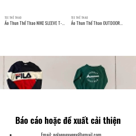
TEE THỂ THAO
TEE THỂ THAO
Áo Thun Thể Thao NIKE SLEEVE T-
Áo Thun Thể Thao OUTDOOR
SHIRT
PRODUCTS SLEEVE T-SHIRT
Báo cáo hoặc đề xuất cải thiện
Email:
nolannguyenx@gmail.com