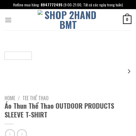
Skip
Hotline mua hàng:
0947772495
(9:00-21:00, Tất cả các ngày trong tuần)
to
content
0
HOME
/
TEE THỂ THAO
Áo Thun Thể Thao OUTDOOR PRODUCTS
SLEEVE T-SHIRT