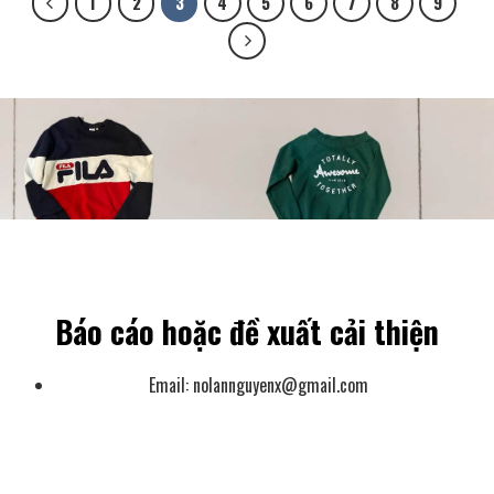
1
2
3
4
5
6
7
8
9
Báo cáo hoặc đề xuất cải thiện
Email:
nolannguyenx@gmail.com