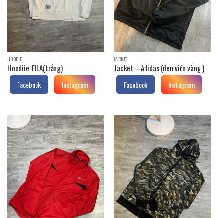
HOODIE
JACKET
Hoodiie-FILA(trắng)
Jacket – Adidas (đen viền vàng )
Facebook
Instagram
Facebook
Instagram