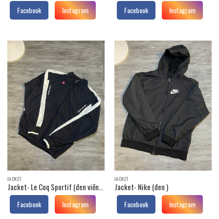
trắng cổ xanh )
Facebook
Instagram
Facebook
Instagram
JACKET
JACKET
Jacket- Le Coq Sportif (đen viền
Jacket- Nike (đen )
trắng )
Facebook
Instagram
Facebook
Instagram