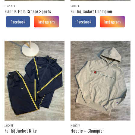
FLANNEL
JACKET
Flannle-Polo Crosse Sports
Full bộ Jacket Champion
Facebook
Instagram
Facebook
Instagram
JACKET
HOODIE
Full bộ Jacket Nike
Hoodie – Champion