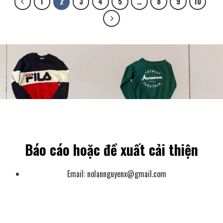
1
2
3
4
5
…
8
9
10
Báo cáo hoặc đề xuất cải thiện
Email:
nolannguyenx@gmail.com