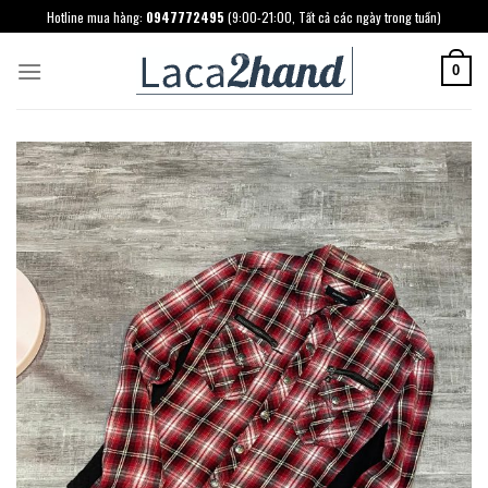
Skip
Hotline mua hàng:
0947772495
(9:00-21:00, Tất cả các ngày trong tuần)
to
content
0