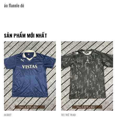
áo flannle đỏ
SẢN PHẨM MỚI NHẤT
JACKET
TEE THỂ THAO