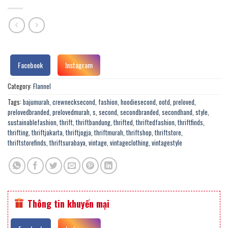
Facebook
Instagram
Category:
Flannel
Tags:
bajumurah
,
crewnecksecond
,
fashion
,
hoodiesecond
,
ootd
,
preloved
,
prelovedbranded
,
prelovedmurah
,
s
,
second
,
secondbranded
,
secondhand
,
style
,
sustainablefashion
,
thrift
,
thriftbandung
,
thrifted
,
thriftedfashion
,
thriftfinds
,
thrifting
,
thriftjakarta
,
thriftjogja
,
thriftmurah
,
thriftshop
,
thriftstore
,
thriftstorefinds
,
thriftsurabaya
,
vintage
,
vintageclothing
,
vintagestyle
Thông tin khuyến mại