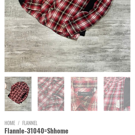
HOME
/
FLANNEL
Flannle-31040=Shhome