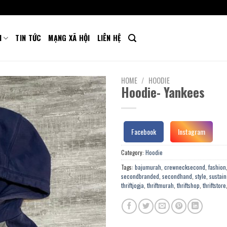
M
TIN TỨC
MẠNG XÃ HỘI
LIÊN HỆ
HOME
/
HOODIE
Hoodie- Yankees
Facebook
Instagram
Category:
Hoodie
Tags:
bajumurah
,
crewnecksecond
,
fashion
secondbranded
,
secondhand
,
style
,
sustain
thriftjogja
,
thriftmurah
,
thriftshop
,
thriftstore