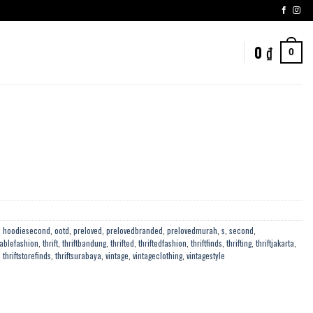
0
₫
0
,
hoodiesecond
,
ootd
,
preloved
,
prelovedbranded
,
prelovedmurah
,
s
,
second
,
ablefashion
,
thrift
,
thriftbandung
,
thrifted
,
thriftedfashion
,
thriftfinds
,
thrifting
,
thriftjakarta
,
,
thriftstorefinds
,
thriftsurabaya
,
vintage
,
vintageclothing
,
vintagestyle