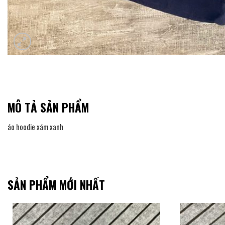
MÔ TẢ SẢN PHẨM
áo hoodie xám xanh
SẢN PHẨM MỚI NHẤT