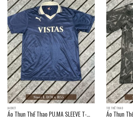
JACKET
TEE THỂ THAO
Áo Thun Thể Thao PU.MA SLEEVE T-
Áo Thun Th
SHIRT / Size: L D70 x R55
SHIRT / Siz