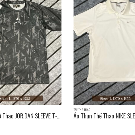
TEE THỂ THAO
ể Thao JOR.DAN SLEEVE T-
Áo Thun Thể Thao NIKE SLE
e: L D70 x R52
SHIRT