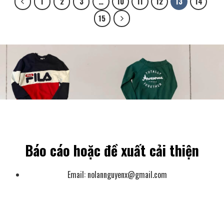
1
2
3
…
10
11
12
13
14
15
Báo cáo hoặc đề xuất cải thiện
Email:
nolannguyenx@gmail.com