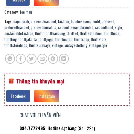
Category:
Tee màu
Tags:
bajumurah
,
crewnecksecond
,
fashion
,
hoodiesecond
,
ootd
,
preloved
,
prelovedbranded
,
prelovedmurah
,
s
,
second
,
secondbranded
,
secondhand
,
style
,
sustainablefashion
,
thrift
,
thriftbandung
,
thrifted
,
thriftedfashion
,
thriftfinds
,
thrifting
,
thriftjakarta
,
thriftjogja
,
thriftmurah
,
thriftshop
,
thriftstore
,
thriftstorefinds
,
thriftsurabaya
,
vintage
,
vintageclothing
,
vintagestyle
Thông tin khuyến mại
Facebook
Instagram
CHAT VỚI TƯ VẤN VIÊN
094.7772495
- Hotline đặt hàng (9h - 22h)