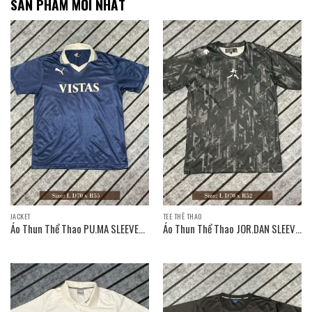
SẢN PHẨM MỚI NHẤT
JACKET
TEE THỂ THAO
Áo Thun Thể Thao PU.MA SLEEVE
Áo Thun Thể Thao JOR.DAN SLEEVE
T-SHIRT / Size: L D70 x R55
T-SHIRT / Size: L D70 x R52