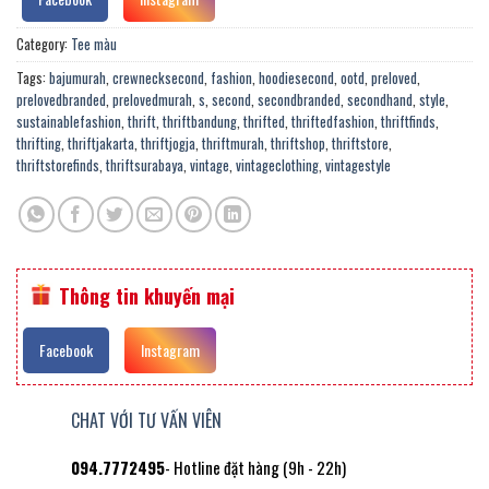
Category:
Tee màu
Tags:
bajumurah
,
crewnecksecond
,
fashion
,
hoodiesecond
,
ootd
,
preloved
,
prelovedbranded
,
prelovedmurah
,
s
,
second
,
secondbranded
,
secondhand
,
style
,
sustainablefashion
,
thrift
,
thriftbandung
,
thrifted
,
thriftedfashion
,
thriftfinds
,
thrifting
,
thriftjakarta
,
thriftjogja
,
thriftmurah
,
thriftshop
,
thriftstore
,
thriftstorefinds
,
thriftsurabaya
,
vintage
,
vintageclothing
,
vintagestyle
Thông tin khuyến mại
Facebook
Instagram
CHAT VỚI TƯ VẤN VIÊN
094.7772495
- Hotline đặt hàng (9h - 22h)