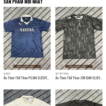
SẢN PHẨM MỚI NHẤT
JACKET
TEE THỂ THAO
Áo Thun Thể Thao PU.MA SLEEVE
Áo Thun Thể Thao JOR.DAN SLEEVE
T-SHIRT / Size: L D70 x R55
T-SHIRT / Size: L D70 x R52