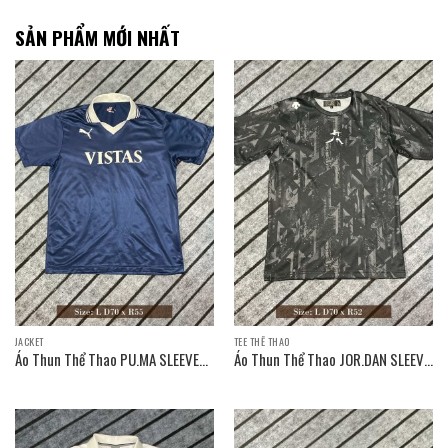
SẢN PHẨM MỚI NHẤT
JACKET
TEE THỂ THAO
Áo Thun Thể Thao PU.MA SLEEVE
Áo Thun Thể Thao JOR.DAN SLEEVE
T-SHIRT / Size: L D70 x R55
T-SHIRT / Size: L D70 x R52