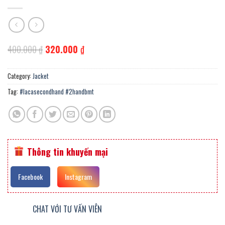
Original
Current
400.000
₫
320.000
₫
price
price
was:
is:
400.000 ₫.
320.000 ₫.
Category:
Jacket
Tag:
#lacasecondhand #2handbmt
Thông tin khuyến mại
Facebook
Instagram
CHAT VỚI TƯ VẤN VIÊN