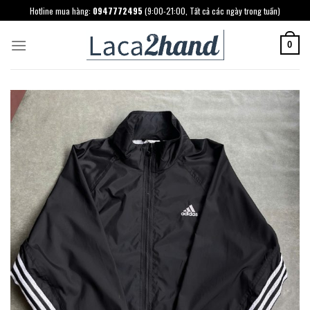
Skip
Hotline mua hàng:
0947772495
(9:00-21:00, Tất cả các ngày trong tuần)
to
content
0