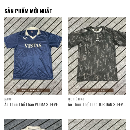
SẢN PHẨM MỚI NHẤT
JACKET
TEE THỂ THAO
Áo Thun Thể Thao PU.MA SLEEVE
Áo Thun Thể Thao JOR.DAN SLEEVE
T-SHIRT / Size: L D70 x R55
T-SHIRT / Size: L D70 x R52