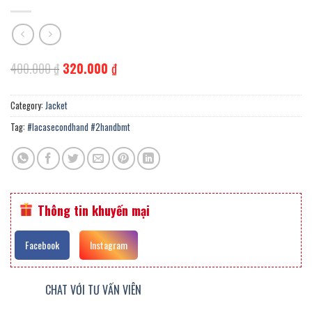
Original
Current
400.000
₫
320.000
₫
price
price
was:
is:
400.000 ₫.
320.000 ₫.
Category:
Jacket
Tag:
#lacasecondhand #2handbmt
Thông tin khuyến mại
Facebook
Instagram
CHAT VỚI TƯ VẤN VIÊN