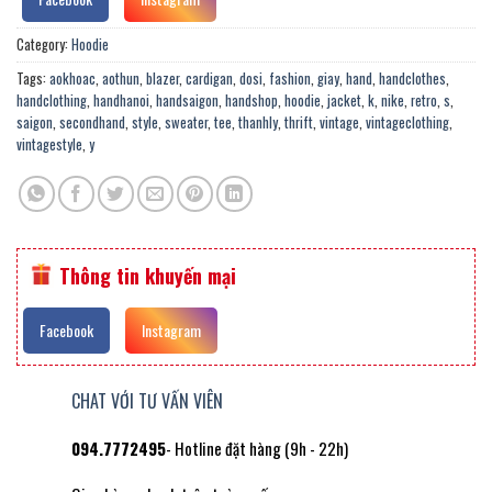
Category:
Hoodie
Tags:
aokhoac
,
aothun
,
blazer
,
cardigan
,
dosi
,
fashion
,
giay
,
hand
,
handclothes
,
handclothing
,
handhanoi
,
handsaigon
,
handshop
,
hoodie
,
jacket
,
k
,
nike
,
retro
,
s
,
saigon
,
secondhand
,
style
,
sweater
,
tee
,
thanhly
,
thrift
,
vintage
,
vintageclothing
,
vintagestyle
,
y
Thông tin khuyến mại
Facebook
Instagram
CHAT VỚI TƯ VẤN VIÊN
094.7772495
- Hotline đặt hàng (9h - 22h)