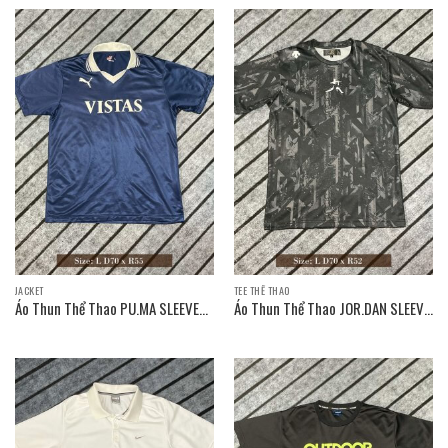
JACKET
TEE THỂ THAO
Áo Thun Thể Thao PU.MA SLEEVE
Áo Thun Thể Thao JOR.DAN SLEEVE
T-SHIRT / Size: L D70 x R55
T-SHIRT / Size: L D70 x R52