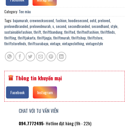
Category:
Tee màu
Tags:
bajumurah
,
crewnecksecond
,
fashion
,
hoodiesecond
,
ootd
,
preloved
,
prelovedbranded
,
prelovedmurah
,
s
,
second
,
secondbranded
,
secondhand
,
style
,
sustainablefashion
,
thrift
,
thriftbandung
,
thrifted
,
thriftedfashion
,
thriftfinds
,
thrifting
,
thriftjakarta
,
thriftjogja
,
thriftmurah
,
thriftshop
,
thriftstore
,
thriftstorefinds
,
thriftsurabaya
,
vintage
,
vintageclothing
,
vintagestyle
Thông tin khuyến mại
Facebook
Instagram
CHAT VỚI TƯ VẤN VIÊN
094.7772495
- Hotline đặt hàng (9h - 22h)