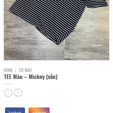
HOME
/
TEE MÀU
TEE Màu – Mickey (vằn)
Facebook
Instagram