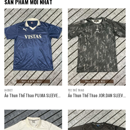
SẢN PHẨM MỚI NHẤT
JACKET
TEE THỂ THAO
Áo Thun Thể Thao PU.MA SLEEVE
Áo Thun Thể Thao JOR.DAN SLEEVE
T-SHIRT / Size: L D70 x R55
T-SHIRT / Size: L D70 x R52