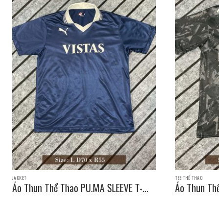
JACKET
TEE THỂ THAO
Áo Thun Thể Thao PU.MA SLEEVE T-
Áo Thun Th
SHIRT / Size: L D70 x R55
SHIRT / Siz