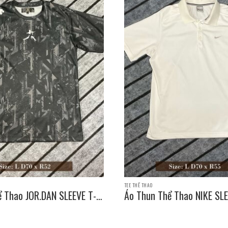
TEE THỂ THAO
ể Thao JOR.DAN SLEEVE T-
Áo Thun Thể Thao NIKE SLE
e: L D70 x R52
SHIRT