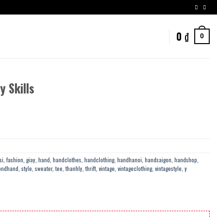
0
₫
0
y Skills
si
,
fashion
,
giay
,
hand
,
handclothes
,
handclothing
,
handhanoi
,
handsaigon
,
handshop
,
ondhand
,
style
,
sweater
,
tee
,
thanhly
,
thrift
,
vintage
,
vintageclothing
,
vintagestyle
,
y