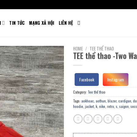
M
TIN TỨC
MẠNG XÃ HỘI
LIÊN HỆ
HOME
/
TEE THỂ THAO
TEE thể thao -Two Wa
Facebook
Instagram
Category:
Tee thể thao
Tags:
aokhoac
,
aothun
,
blazer
,
cardigan
,
do
hoodie
,
jacket
,
k
,
nike
,
retro
,
s
,
saigon
,
sec