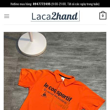
Skip
Hotline mua hàng:
0947772495
(9:00-21:00, Tất cả các ngày trong tuần)
to
content
0