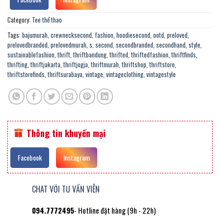
Category:
Tee thể thao
Tags:
bajumurah
,
crewnecksecond
,
fashion
,
hoodiesecond
,
ootd
,
preloved
,
prelovedbranded
,
prelovedmurah
,
s
,
second
,
secondbranded
,
secondhand
,
style
,
sustainablefashion
,
thrift
,
thriftbandung
,
thrifted
,
thriftedfashion
,
thriftfinds
,
thrifting
,
thriftjakarta
,
thriftjogja
,
thriftmurah
,
thriftshop
,
thriftstore
,
thriftstorefinds
,
thriftsurabaya
,
vintage
,
vintageclothing
,
vintagestyle
Thông tin khuyến mại
Facebook
Instagram
CHAT VỚI TƯ VẤN VIÊN
094.7772495
- Hotline đặt hàng (9h - 22h)