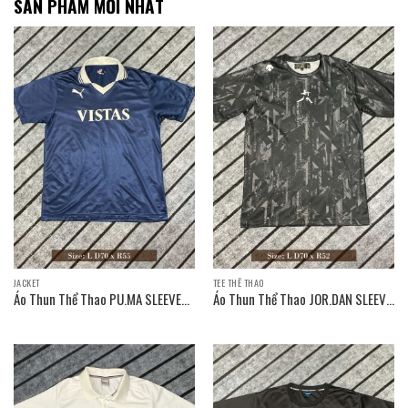
SẢN PHẨM MỚI NHẤT
JACKET
TEE THỂ THAO
Áo Thun Thể Thao PU.MA SLEEVE
Áo Thun Thể Thao JOR.DAN SLEEVE
T-SHIRT / Size: L D70 x R55
T-SHIRT / Size: L D70 x R52