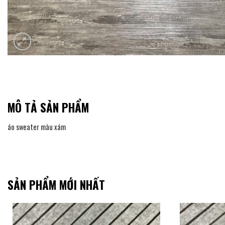
MÔ TẢ SẢN PHẨM
áo sweater màu xám
SẢN PHẨM MỚI NHẤT