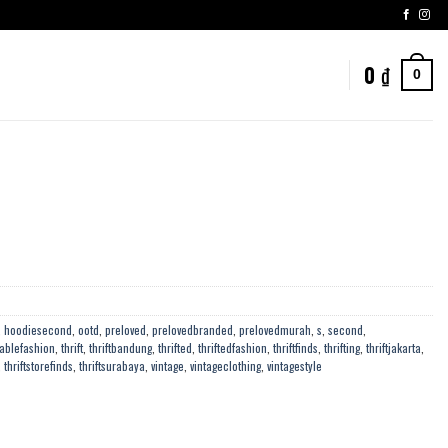
0
₫
0
,
hoodiesecond
,
ootd
,
preloved
,
prelovedbranded
,
prelovedmurah
,
s
,
second
,
ablefashion
,
thrift
,
thriftbandung
,
thrifted
,
thriftedfashion
,
thriftfinds
,
thrifting
,
thriftjakarta
,
,
thriftstorefinds
,
thriftsurabaya
,
vintage
,
vintageclothing
,
vintagestyle