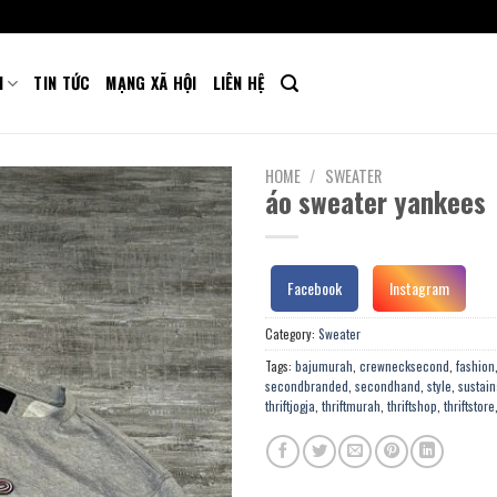
M
TIN TỨC
MẠNG XÃ HỘI
LIÊN HỆ
HOME
/
SWEATER
áo sweater yankees
Facebook
Instagram
Category:
Sweater
Tags:
bajumurah
,
crewnecksecond
,
fashion
secondbranded
,
secondhand
,
style
,
sustain
thriftjogja
,
thriftmurah
,
thriftshop
,
thriftstore