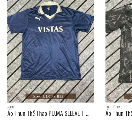
JACKET
TEE THỂ THAO
Áo Thun Thể Thao PU.MA SLEEVE T-
Áo Thun Th
SHIRT / Size: L D70 x R55
SHIRT / Siz