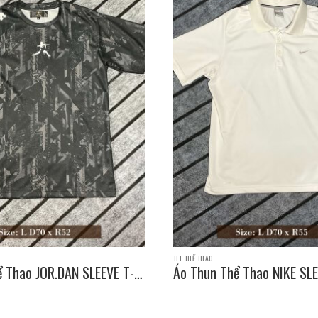
TEE THỂ THAO
ể Thao JOR.DAN SLEEVE T-
Áo Thun Thể Thao NIKE SLE
e: L D70 x R52
SHIRT