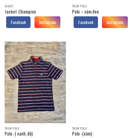
JACKET
THUN POLO
Jacket-Champion
Polo – xám đen
Facebook
Instagram
Facebook
Instagram
THUN POLO
THUN POLO
Polo -( xanh, đỏ)
Polo -(xám)