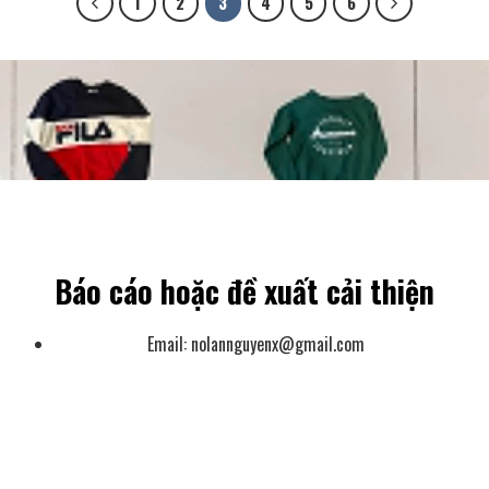
1
2
3
4
5
6
Báo cáo hoặc đề xuất cải thiện
Email:
nolannguyenx@gmail.com