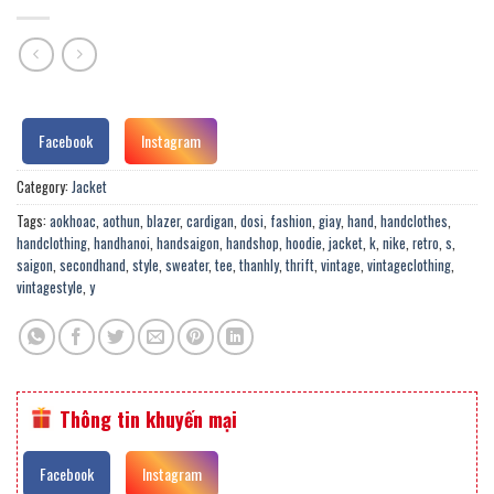
Facebook
Instagram
Category:
Jacket
Tags:
aokhoac
,
aothun
,
blazer
,
cardigan
,
dosi
,
fashion
,
giay
,
hand
,
handclothes
,
handclothing
,
handhanoi
,
handsaigon
,
handshop
,
hoodie
,
jacket
,
k
,
nike
,
retro
,
s
,
saigon
,
secondhand
,
style
,
sweater
,
tee
,
thanhly
,
thrift
,
vintage
,
vintageclothing
,
vintagestyle
,
y
Thông tin khuyến mại
Facebook
Instagram