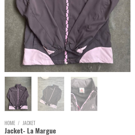
HOME
/
JACKET
Jacket- La Margue