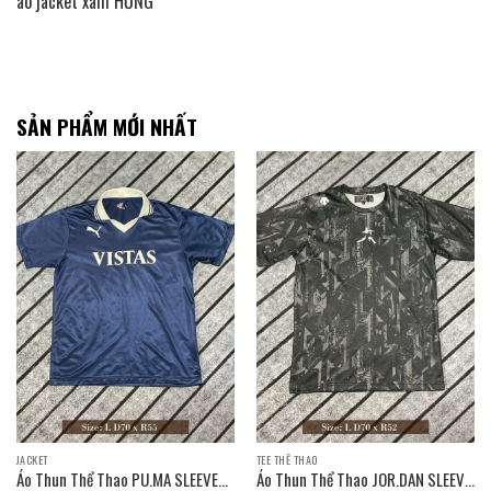
áo jacket xám HỒNG
SẢN PHẨM MỚI NHẤT
JACKET
TEE THỂ THAO
Áo Thun Thể Thao PU.MA SLEEVE
Áo Thun Thể Thao JOR.DAN SLEEVE