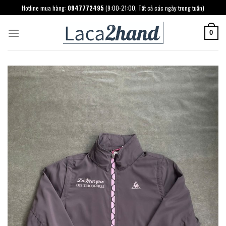
Skip
Hotline mua hàng:
0947772495
(9:00-21:00, Tất cả các ngày trong tuần)
to
content
0