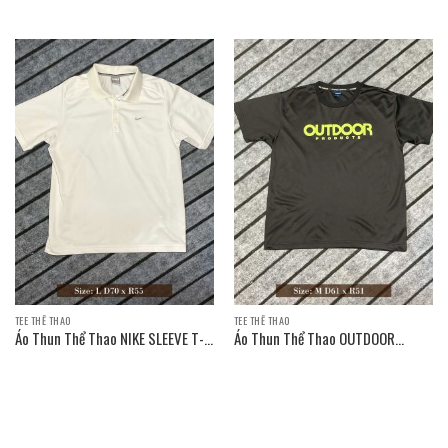
T-SHIRT / Size: L D70 x R55
T-SHIRT / Size: L D70 x R52
TEE THỂ THAO
TEE THỂ THAO
Áo Thun Thể Thao NIKE SLEEVE T-
Áo Thun Thể Thao OUTDOOR
SHIRT
PRODUCTS SLEEVE T-SHIRT