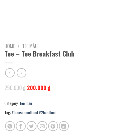
HOME
/
TEE MÀU
Tee – Tee Breakfast Club
Original
Current
250.000
₫
200.000
₫
price
price
was:
is:
250.000 ₫.
200.000 ₫.
Category:
Tee màu
Tag:
#lacasecondhand #2handbmt