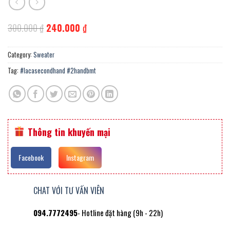
Original
Current
300.000
₫
240.000
₫
price
price
was:
is:
300.000 ₫.
240.000 ₫.
Category:
Sweater
Tag:
#lacasecondhand #2handbmt
Thông tin khuyến mại
Facebook
Instagram
CHAT VỚI TƯ VẤN VIÊN
094.7772495
- Hotline đặt hàng (9h - 22h)