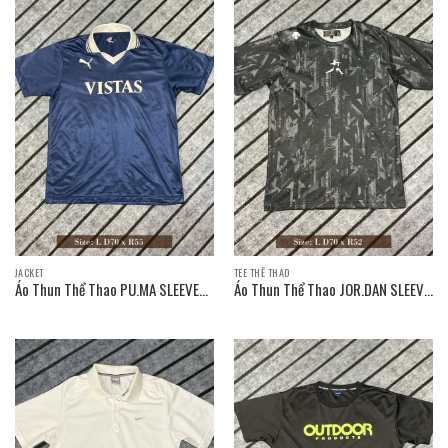
JACKET
TEE THỂ THAO
Áo Thun Thể Thao PU.MA SLEEVE
Áo Thun Thể Thao JOR.DAN SLEEVE
T-SHIRT / Size: L D70 x R55
T-SHIRT / Size: L D70 x R52