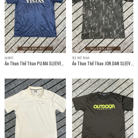
JACKET
TEE THỂ THAO
Áo Thun Thể Thao PU.MA SLEEVE
Áo Thun Thể Thao JOR.DAN SLEEVE
T-SHIRT / Size: L D70 x R55
T-SHIRT / Size: L D70 x R52