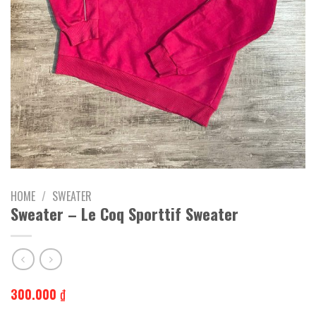
HOME
/
SWEATER
Sweater – Le Coq Sporttif Sweater
300.000
₫