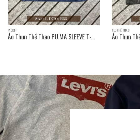
JACKET
TEE THỂ THAO
Áo Thun Thể Thao PU.MA SLEEVE T-
Áo Thun Th
SHIRT / Size: L D70 x R55
SHIRT / Siz