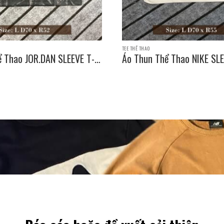
TEE THỂ THAO
ể Thao JOR.DAN SLEEVE T-
Áo Thun Thể Thao NIKE SLE
e: L D70 x R52
SHIRT