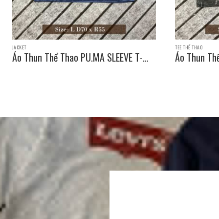
JACKET
TEE THỂ THAO
Áo Thun Thể Thao PU.MA SLEEVE T-
Áo Thun Th
SHIRT / Size: L D70 x R55
SHIRT / Siz