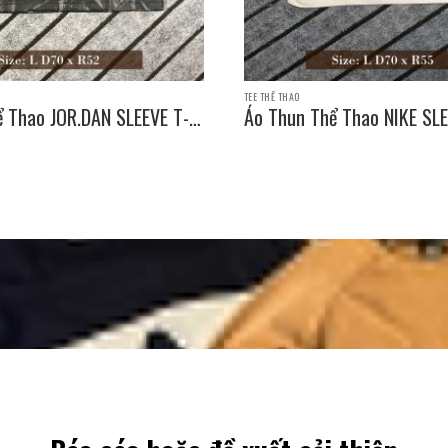
TEE THỂ THAO
ể Thao JOR.DAN SLEEVE T-
Áo Thun Thể Thao NIKE SLE
e: L D70 x R52
SHIRT