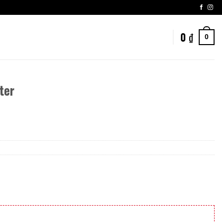
0
₫
0
ter
nt
00 ₫.