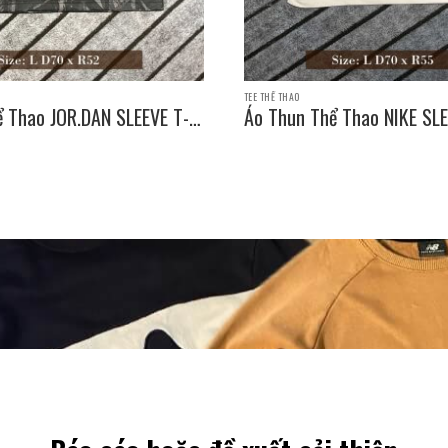
TEE THỂ THAO
ể Thao JOR.DAN SLEEVE T-
Áo Thun Thể Thao NIKE SLE
e: L D70 x R52
SHIRT