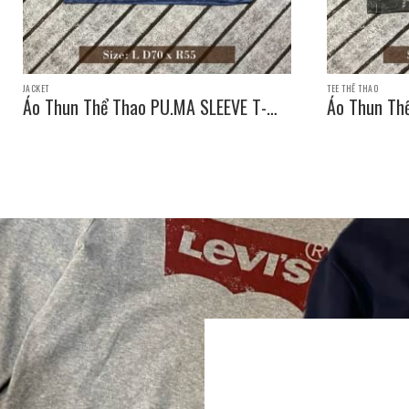
JACKET
TEE THỂ THAO
Áo Thun Thể Thao PU.MA SLEEVE T-
Áo Thun Th
SHIRT / Size: L D70 x R55
SHIRT / Siz