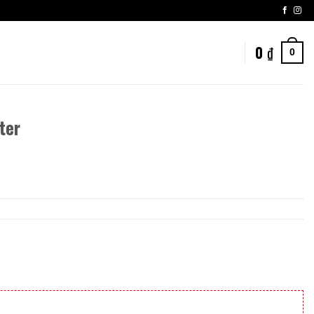
0
₫
0
ter
nt
00 ₫.