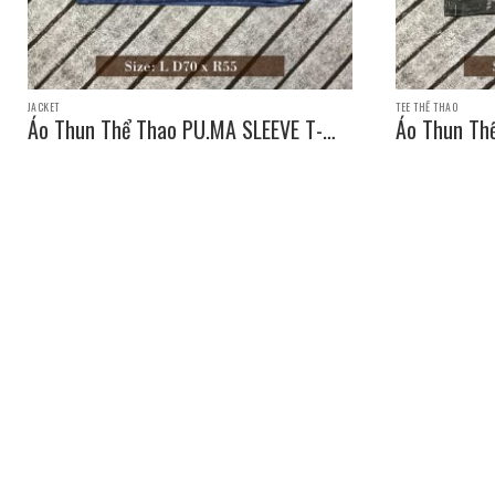
JACKET
TEE THỂ THAO
Áo Thun Thể Thao PU.MA SLEEVE T-
Áo Thun Th
SHIRT / Size: L D70 x R55
SHIRT / Siz