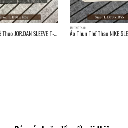
TEE THỂ THAO
ể Thao JOR.DAN SLEEVE T-
Áo Thun Thể Thao NIKE SLE
e: L D70 x R52
SHIRT