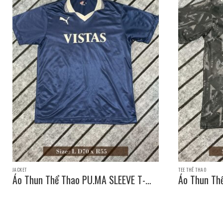
JACKET
TEE THỂ THAO
Áo Thun Thể Thao PU.MA SLEEVE T-
Áo Thun Th
SHIRT / Size: L D70 x R55
SHIRT / Siz