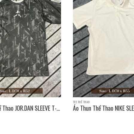
TEE THỂ THAO
ể Thao JOR.DAN SLEEVE T-
Áo Thun Thể Thao NIKE SLE
e: L D70 x R52
SHIRT