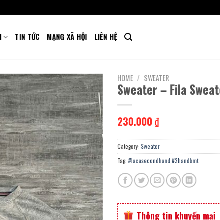
M
TIN TỨC
MẠNG XÃ HỘI
LIÊN HỆ
HOME
/
SWEATER
Sweater – Fila Sweat
230.000
₫
Category:
Sweater
Tag:
#lacasecondhand #2handbmt
Thông tin khuyến mại