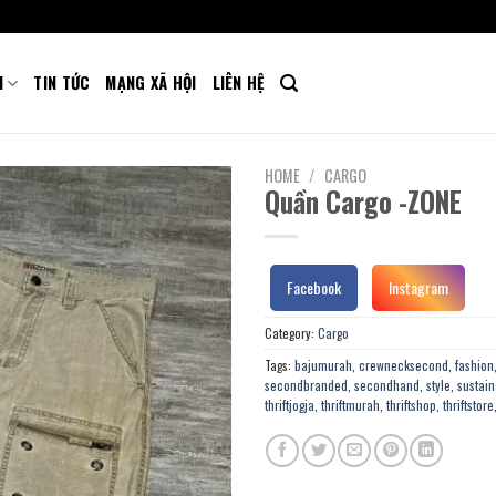
M
TIN TỨC
MẠNG XÃ HỘI
LIÊN HỆ
HOME
/
CARGO
Quần Cargo -ZONE
Facebook
Instagram
Category:
Cargo
Tags:
bajumurah
,
crewnecksecond
,
fashion
secondbranded
,
secondhand
,
style
,
sustain
thriftjogja
,
thriftmurah
,
thriftshop
,
thriftstore