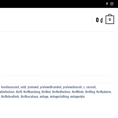
0
₫
0
,
hoodiesecond
,
ootd
,
preloved
,
prelovedbranded
,
prelovedmurah
,
s
,
second
,
ablefashion
,
thrift
,
thriftbandung
,
thrifted
,
thriftedfashion
,
thriftfinds
,
thrifting
,
thriftjakarta
,
,
thriftstorefinds
,
thriftsurabaya
,
vintage
,
vintageclothing
,
vintagestyle