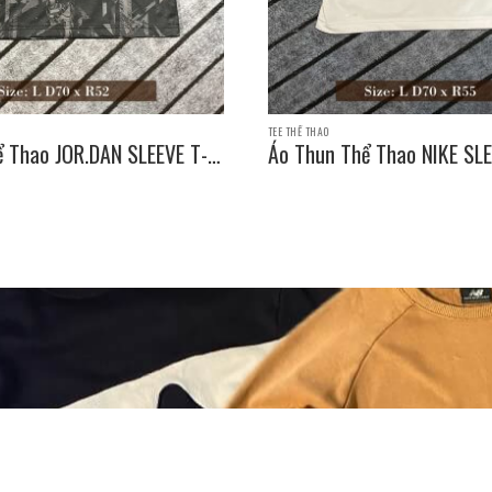
TEE THỂ THAO
ể Thao JOR.DAN SLEEVE T-
Áo Thun Thể Thao NIKE SLE
e: L D70 x R52
SHIRT