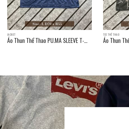
JACKET
TEE THỂ THAO
Áo Thun Thể Thao PU.MA SLEEVE T-
Áo Thun Th
SHIRT / Size: L D70 x R55
SHIRT / Siz