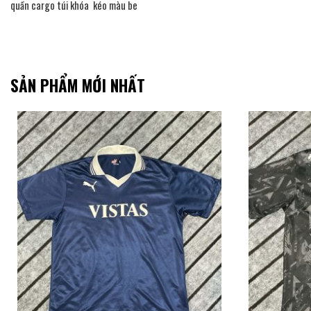
quần cargo túi khóa kéo màu be
SẢN PHẨM MỚI NHẤT