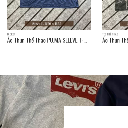
JACKET
TEE THỂ THAO
Áo Thun Thể Thao PU.MA SLEEVE T-
Áo Thun Th
SHIRT / Size: L D70 x R55
SHIRT / Siz