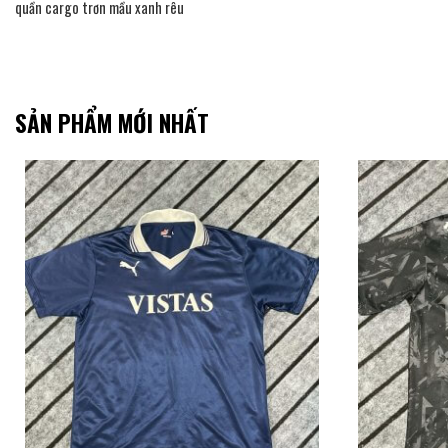
quần cargo trơn mầu xanh rêu
SẢN PHẨM MỚI NHẤT