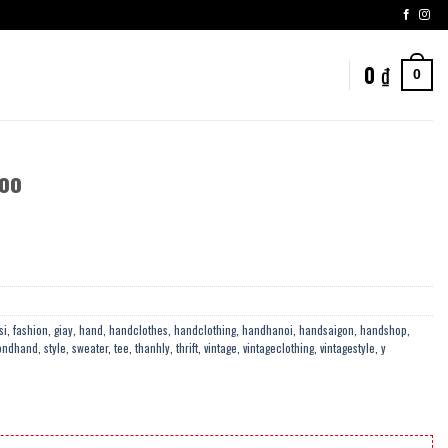
0
₫
0
oo
si
,
fashion
,
giay
,
hand
,
handclothes
,
handclothing
,
handhanoi
,
handsaigon
,
handshop
,
ondhand
,
style
,
sweater
,
tee
,
thanhly
,
thrift
,
vintage
,
vintageclothing
,
vintagestyle
,
y