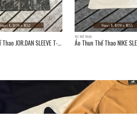
TEE THỂ THAO
ể Thao JOR.DAN SLEEVE T-
Áo Thun Thể Thao NIKE SLE
e: L D70 x R52
SHIRT