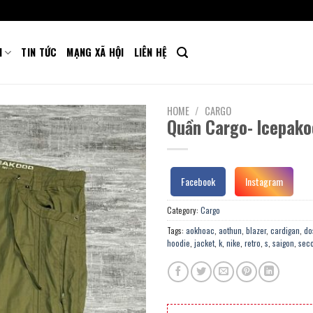
M
TIN TỨC
MẠNG XÃ HỘI
LIÊN HỆ
HOME
/
CARGO
Quần Cargo- Icepako
Facebook
Instagram
Category:
Cargo
Tags:
aokhoac
,
aothun
,
blazer
,
cardigan
,
do
hoodie
,
jacket
,
k
,
nike
,
retro
,
s
,
saigon
,
sec