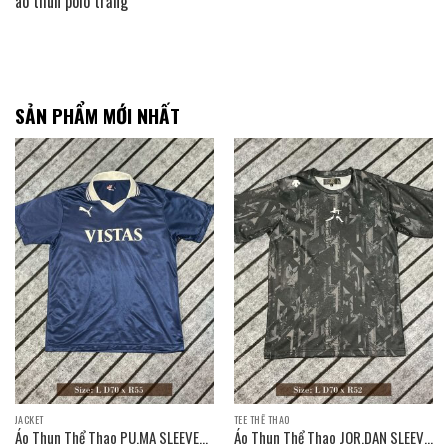
áo thun polo trắng
SẢN PHẨM MỚI NHẤT
JACKET
TEE THỂ THAO
Áo Thun Thể Thao PU.MA SLEEVE
Áo Thun Thể Thao JOR.DAN SLEEVE