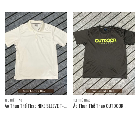
T-SHIRT / Size: L D70 x R55
T-SHIRT / Size: L D70 x R52
TEE THỂ THAO
TEE THỂ THAO
Áo Thun Thể Thao NIKE SLEEVE T-
Áo Thun Thể Thao OUTDOOR
SHIRT
PRODUCTS SLEEVE T-SHIRT