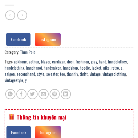
Facebook
Instagram
Category:
Thun Polo
Tags:
aokhoac
,
aothun
,
blazer
,
cardigan
,
dosi
,
fashinon
,
giay
,
hand
,
handclothes
,
handclothing
,
handhanoi
,
handsaigon
,
handshop
,
hoodie
,
jacket
,
nike
,
retro
,
s
,
saigon
,
secondhand
,
style
,
sweater
,
tee
,
thanhly
,
thrift
,
vintage
,
vintageclothing
,
vintagestyle
,
y
Thông tin khuyến mại
Facebook
Instagram