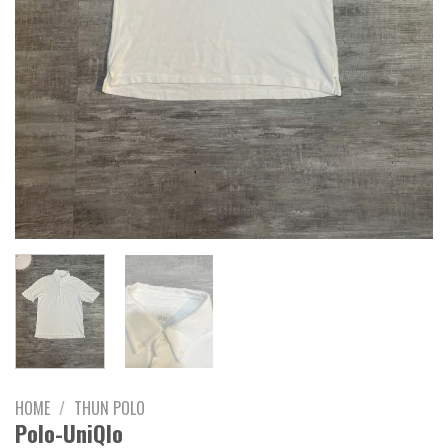
HOME
/
THUN POLO
Polo-UniQlo