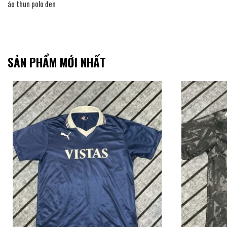
áo thun polo đen
SẢN PHẨM MỚI NHẤT