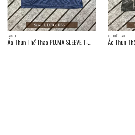
JACKET
TEE THỂ THAO
Áo Thun Thể Thao PU.MA SLEEVE T-
Áo Thun Th
SHIRT / Size: L D70 x R55
SHIRT / Siz