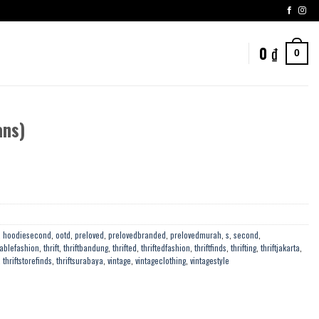
0
₫
0
ans)
,
hoodiesecond
,
ootd
,
preloved
,
prelovedbranded
,
prelovedmurah
,
s
,
second
,
ablefashion
,
thrift
,
thriftbandung
,
thrifted
,
thriftedfashion
,
thriftfinds
,
thrifting
,
thriftjakarta
,
,
thriftstorefinds
,
thriftsurabaya
,
vintage
,
vintageclothing
,
vintagestyle