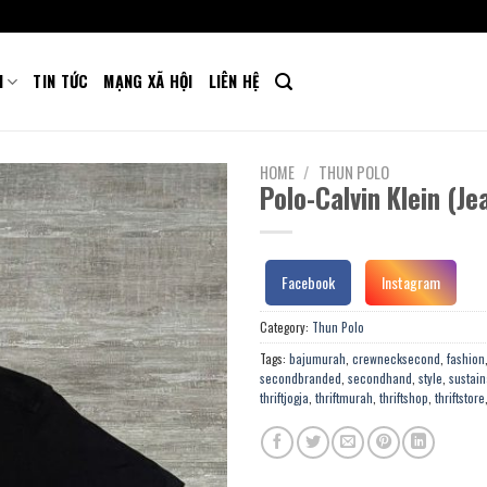
M
TIN TỨC
MẠNG XÃ HỘI
LIÊN HỆ
HOME
/
THUN POLO
Polo-Calvin Klein (Je
Facebook
Instagram
Category:
Thun Polo
Tags:
bajumurah
,
crewnecksecond
,
fashion
secondbranded
,
secondhand
,
style
,
sustain
thriftjogja
,
thriftmurah
,
thriftshop
,
thriftstore