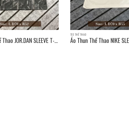
TEE THỂ THAO
ể Thao JOR.DAN SLEEVE T-
Áo Thun Thể Thao NIKE SLE
e: L D70 x R52
SHIRT