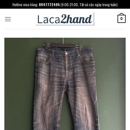
Skip
Hotline mua hàng:
0947772495
(9:00-21:00, Tất cả các ngày trong tuần)
to
content
0