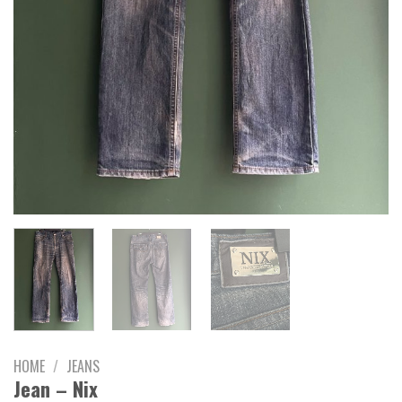
HOME
/
JEANS
Jean – Nix