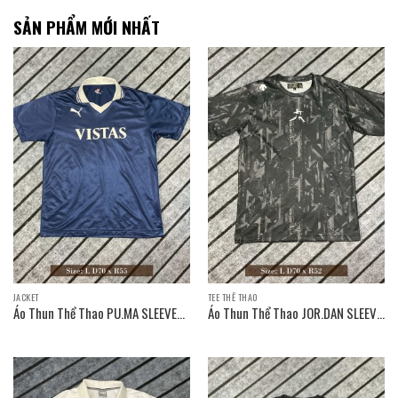
SẢN PHẨM MỚI NHẤT
JACKET
TEE THỂ THAO
Áo Thun Thể Thao PU.MA SLEEVE
Áo Thun Thể Thao JOR.DAN SLEEVE
T-SHIRT / Size: L D70 x R55
T-SHIRT / Size: L D70 x R52