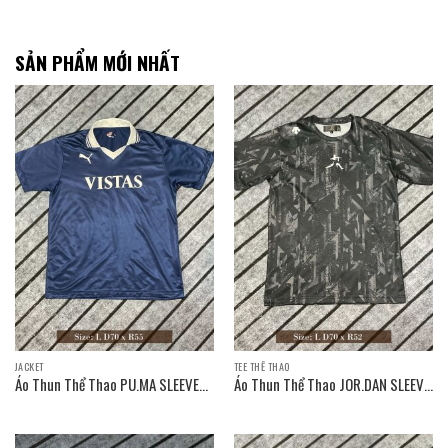
SẢN PHẨM MỚI NHẤT
JACKET
TEE THỂ THAO
Áo Thun Thể Thao PU.MA SLEEVE
Áo Thun Thể Thao JOR.DAN SLEEVE
T-SHIRT / Size: L D70 x R55
T-SHIRT / Size: L D70 x R52