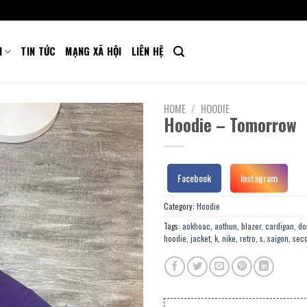
M
TIN TỨC
MẠNG XÃ HỘI
LIÊN HỆ
HOME
/
HOODIE
Hoodie – Tomorrow
Facebook
Instagram
Category:
Hoodie
Tags:
aokhoac
,
aothun
,
blazer
,
cardigan
,
do
hoodie
,
jacket
,
k
,
nike
,
retro
,
s
,
saigon
,
sec