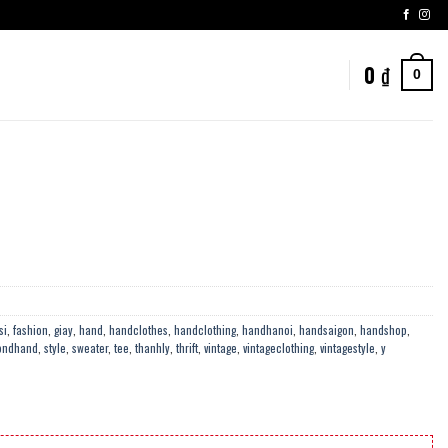
0
₫
0
si
,
fashion
,
giay
,
hand
,
handclothes
,
handclothing
,
handhanoi
,
handsaigon
,
handshop
,
ondhand
,
style
,
sweater
,
tee
,
thanhly
,
thrift
,
vintage
,
vintageclothing
,
vintagestyle
,
y