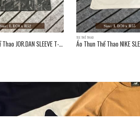
TEE THỂ THAO
ể Thao JOR.DAN SLEEVE T-
Áo Thun Thể Thao NIKE SLE
e: L D70 x R52
SHIRT