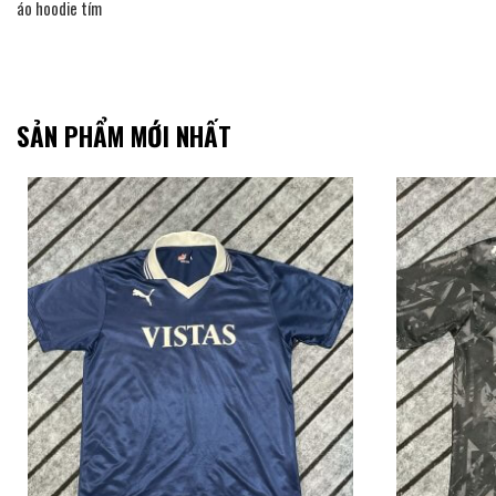
áo hoodie tím
SẢN PHẨM MỚI NHẤT