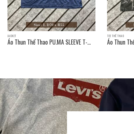
JACKET
TEE THỂ THAO
Áo Thun Thể Thao PU.MA SLEEVE T-
Áo Thun Th
SHIRT / Size: L D70 x R55
SHIRT / Siz