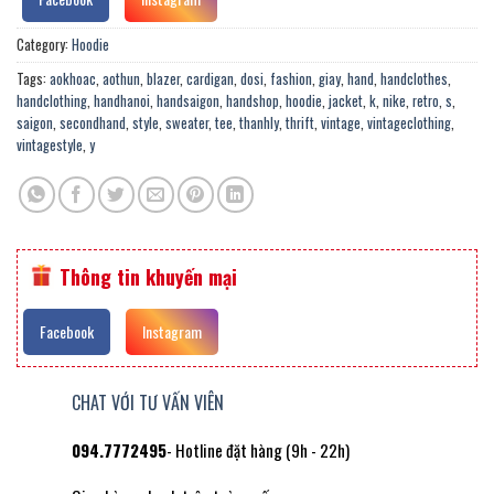
Category:
Hoodie
Tags:
aokhoac
,
aothun
,
blazer
,
cardigan
,
dosi
,
fashion
,
giay
,
hand
,
handclothes
,
handclothing
,
handhanoi
,
handsaigon
,
handshop
,
hoodie
,
jacket
,
k
,
nike
,
retro
,
s
,
saigon
,
secondhand
,
style
,
sweater
,
tee
,
thanhly
,
thrift
,
vintage
,
vintageclothing
,
vintagestyle
,
y
Thông tin khuyến mại
Facebook
Instagram
CHAT VỚI TƯ VẤN VIÊN
094.7772495
- Hotline đặt hàng (9h - 22h)