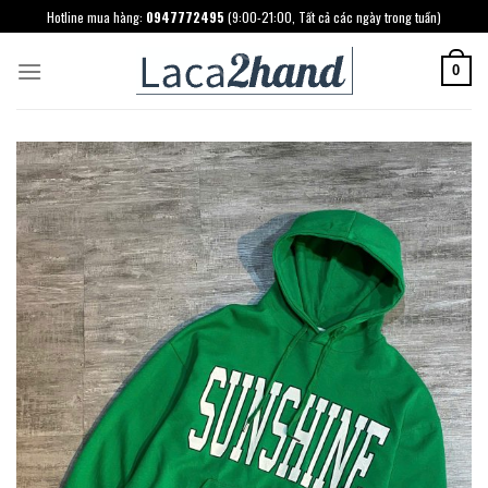
Skip
Hotline mua hàng:
0947772495
(9:00-21:00, Tất cả các ngày trong tuần)
to
content
0