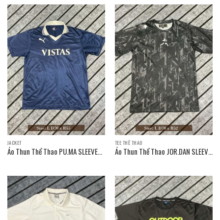
JACKET
TEE THỂ THAO
Áo Thun Thể Thao PU.MA SLEEVE
Áo Thun Thể Thao JOR.DAN SLEEVE
T-SHIRT / Size: L D70 x R55
T-SHIRT / Size: L D70 x R52