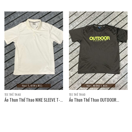
T-SHIRT / Size: L D70 x R55
T-SHIRT / Size: L D70 x R52
TEE THỂ THAO
TEE THỂ THAO
Áo Thun Thể Thao NIKE SLEEVE T-
Áo Thun Thể Thao OUTDOOR
SHIRT
PRODUCTS SLEEVE T-SHIRT