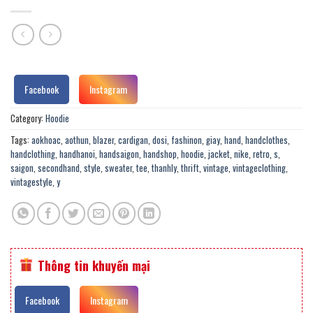
Facebook
Instagram
Category:
Hoodie
Tags:
aokhoac
,
aothun
,
blazer
,
cardigan
,
dosi
,
fashinon
,
giay
,
hand
,
handclothes
,
handclothing
,
handhanoi
,
handsaigon
,
handshop
,
hoodie
,
jacket
,
nike
,
retro
,
s
,
saigon
,
secondhand
,
style
,
sweater
,
tee
,
thanhly
,
thrift
,
vintage
,
vintageclothing
,
vintagestyle
,
y
Thông tin khuyến mại
Facebook
Instagram