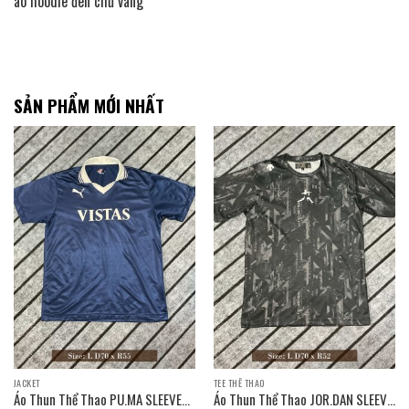
áo hoodie đen chữ vàng
SẢN PHẨM MỚI NHẤT
JACKET
TEE THỂ THAO
Áo Thun Thể Thao PU.MA SLEEVE
Áo Thun Thể Thao JOR.DAN SLEEVE