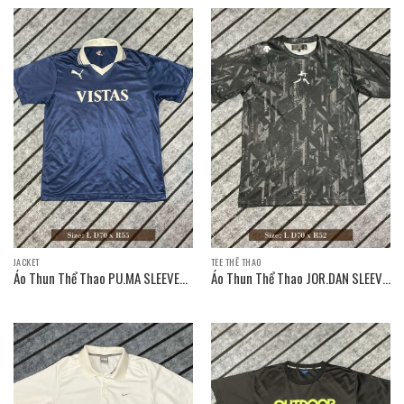
JACKET
TEE THỂ THAO
Áo Thun Thể Thao PU.MA SLEEVE
Áo Thun Thể Thao JOR.DAN SLEEVE
T-SHIRT / Size: L D70 x R55
T-SHIRT / Size: L D70 x R52