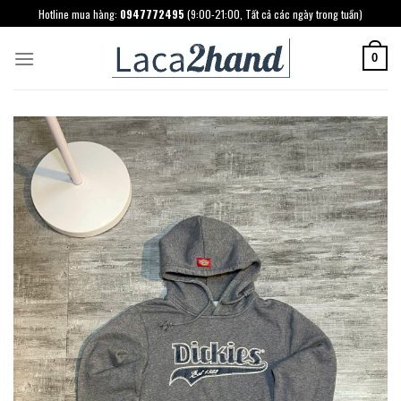
Skip
Hotline mua hàng:
0947772495
(9:00-21:00, Tất cả các ngày trong tuần)
to
content
0