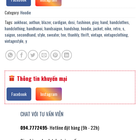
Category:
Hoodie
Tags:
aokhoac
,
aothun
,
blazer
,
cardigan
,
dosi
,
fashinon
,
giay
,
hand
,
handclothes
,
handclothing
,
handhanoi
,
handsaigon
,
handshop
,
hoodie
,
jacket
,
nike
,
retro
,
s
,
saigon
,
secondhand
,
style
,
sweater
,
tee
,
thanhly
,
thrift
,
vintage
,
vintageclothing
,
vintagestyle
,
y
Thông tin khuyến mại
Facebook
Instagram
CHAT VỚI TƯ VẤN VIÊN
094.7772495
- Hotline đặt hàng (9h - 22h)