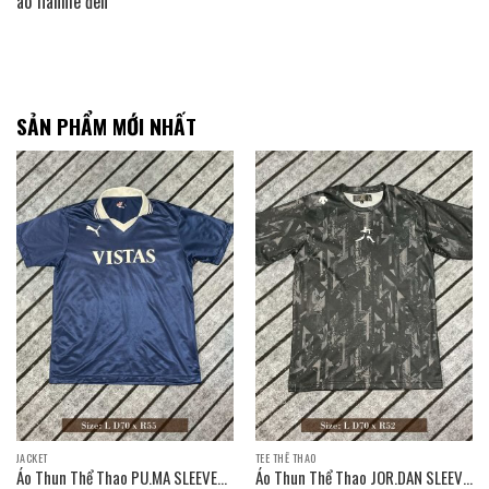
áo flannle đen
SẢN PHẨM MỚI NHẤT
JACKET
TEE THỂ THAO
Áo Thun Thể Thao PU.MA SLEEVE
Áo Thun Thể Thao JOR.DAN SLEEVE