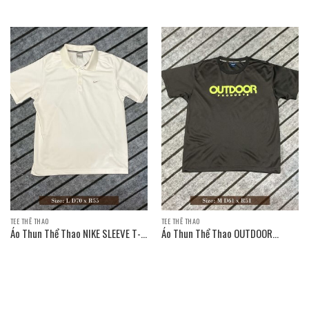
T-SHIRT / Size: L D70 x R55
T-SHIRT / Size: L D70 x R52
TEE THỂ THAO
TEE THỂ THAO
Áo Thun Thể Thao NIKE SLEEVE T-
Áo Thun Thể Thao OUTDOOR
SHIRT
PRODUCTS SLEEVE T-SHIRT