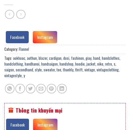
Facebook
Instagram
Category:
Flannel
Tags:
aokhoac
,
aothun
,
blazer
,
cardigan
,
dosi
,
fashinon
,
giay
,
hand
,
handclothes
,
handclothing
,
handhanoi
,
handsaigon
,
handshop
,
hoodie
,
jacket
,
nike
,
retro
,
s
,
saigon
,
secondhand
,
style
,
sweater
,
tee
,
thanhly
,
thrift
,
vintage
,
vintageclothing
,
vintagestyle
,
y
Thông tin khuyến mại
Facebook
Instagram