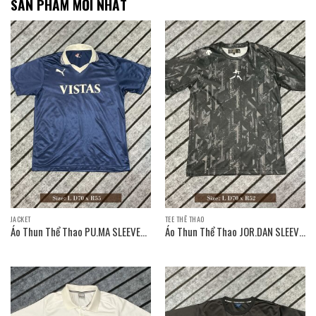
SẢN PHẨM MỚI NHẤT
JACKET
TEE THỂ THAO
Áo Thun Thể Thao PU.MA SLEEVE
Áo Thun Thể Thao JOR.DAN SLEEVE
T-SHIRT / Size: L D70 x R55
T-SHIRT / Size: L D70 x R52