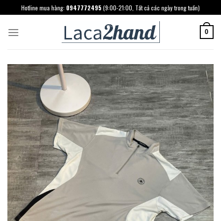
Skip
Hotline mua hàng:
0947772495
(9:00-21:00, Tất cả các ngày trong tuần)
to
content
0