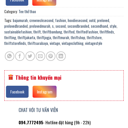
Category:
Tee thể thao
Tags:
bajumurah
,
crewnecksecond
,
fashion
,
hoodiesecond
,
ootd
,
preloved
,
prelovedbranded
,
prelovedmurah
,
s
,
second
,
secondbranded
,
secondhand
,
style
,
sustainablefashion
,
thrift
,
thriftbandung
,
thrifted
,
thriftedfashion
,
thriftfinds
,
thrifting
,
thriftjakarta
,
thriftjogja
,
thriftmurah
,
thriftshop
,
thriftstore
,
thriftstorefinds
,
thriftsurabaya
,
vintage
,
vintageclothing
,
vintagestyle
Thông tin khuyến mại
Facebook
Instagram
CHAT VỚI TƯ VẤN VIÊN
094.7772495
- Hotline đặt hàng (9h - 22h)