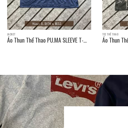
JACKET
TEE THỂ THAO
Áo Thun Thể Thao PU.MA SLEEVE T-
Áo Thun Th
SHIRT / Size: L D70 x R55
SHIRT / Siz