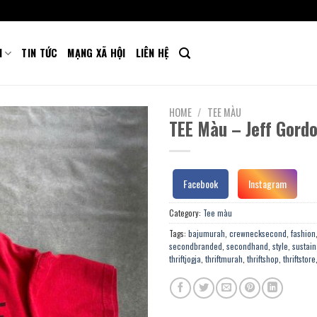
M
TIN TỨC
MẠNG XÃ HỘI
LIÊN HỆ
HOME
/
TEE MÀU
TEE Màu – Jeff Gord
Facebook
Instagram
Category:
Tee màu
Tags:
bajumurah
,
crewnecksecond
,
fashion
secondbranded
,
secondhand
,
style
,
sustain
thriftjogja
,
thriftmurah
,
thriftshop
,
thriftstore