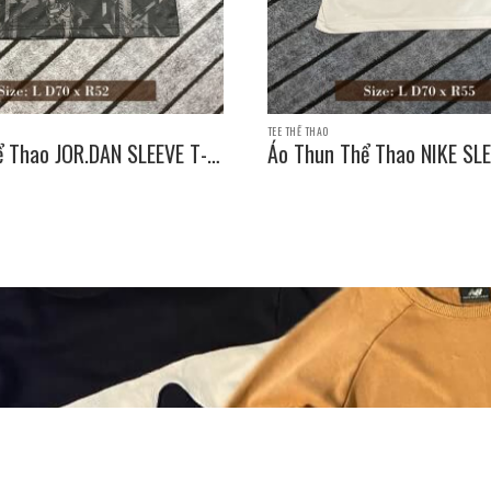
TEE THỂ THAO
ể Thao JOR.DAN SLEEVE T-
Áo Thun Thể Thao NIKE SLE
e: L D70 x R52
SHIRT