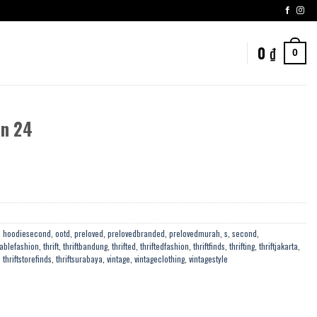
0
₫
0
on 24
,
hoodiesecond
,
ootd
,
preloved
,
prelovedbranded
,
prelovedmurah
,
s
,
second
,
ablefashion
,
thrift
,
thriftbandung
,
thrifted
,
thriftedfashion
,
thriftfinds
,
thrifting
,
thriftjakarta
,
,
thriftstorefinds
,
thriftsurabaya
,
vintage
,
vintageclothing
,
vintagestyle