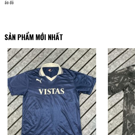
áo đỏ
SẢN PHẨM MỚI NHẤT