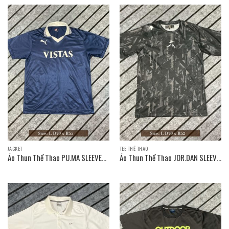
JACKET
TEE THỂ THAO
Áo Thun Thể Thao PU.MA SLEEVE
Áo Thun Thể Thao JOR.DAN SLEEVE
T-SHIRT / Size: L D70 x R55
T-SHIRT / Size: L D70 x R52