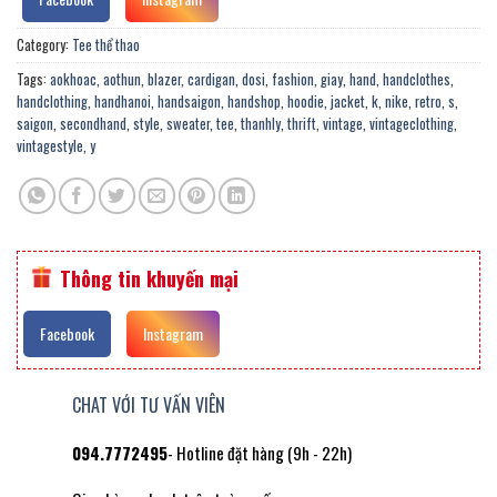
Category:
Tee thể thao
Tags:
aokhoac
,
aothun
,
blazer
,
cardigan
,
dosi
,
fashion
,
giay
,
hand
,
handclothes
,
handclothing
,
handhanoi
,
handsaigon
,
handshop
,
hoodie
,
jacket
,
k
,
nike
,
retro
,
s
,
saigon
,
secondhand
,
style
,
sweater
,
tee
,
thanhly
,
thrift
,
vintage
,
vintageclothing
,
vintagestyle
,
y
Thông tin khuyến mại
Facebook
Instagram
CHAT VỚI TƯ VẤN VIÊN
094.7772495
- Hotline đặt hàng (9h - 22h)