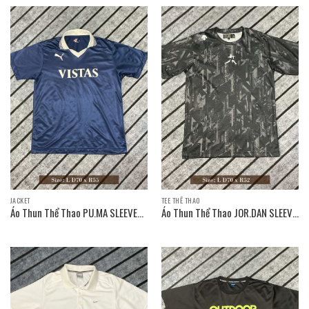
JACKET
TEE THỂ THAO
Áo Thun Thể Thao PU.MA SLEEVE
Áo Thun Thể Thao JOR.DAN SLEEVE
T-SHIRT / Size: L D70 x R55
T-SHIRT / Size: L D70 x R52