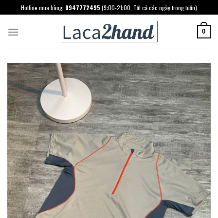
Skip
Hotline mua hàng:
0947772495
(9:00-21:00, Tất cả các ngày trong tuần)
to
content
0