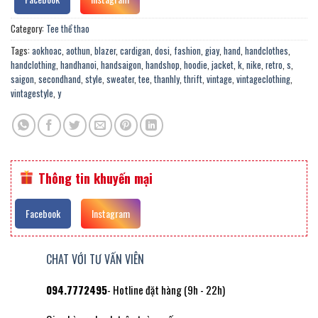
Category:
Tee thể thao
Tags:
aokhoac
,
aothun
,
blazer
,
cardigan
,
dosi
,
fashion
,
giay
,
hand
,
handclothes
,
handclothing
,
handhanoi
,
handsaigon
,
handshop
,
hoodie
,
jacket
,
k
,
nike
,
retro
,
s
,
saigon
,
secondhand
,
style
,
sweater
,
tee
,
thanhly
,
thrift
,
vintage
,
vintageclothing
,
vintagestyle
,
y
Thông tin khuyến mại
Facebook
Instagram
CHAT VỚI TƯ VẤN VIÊN
094.7772495
- Hotline đặt hàng (9h - 22h)