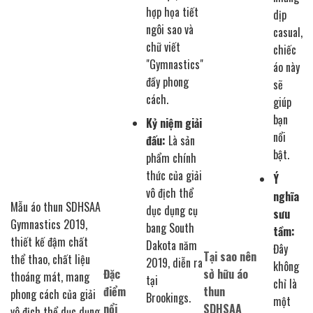
hợp họa tiết
dịp
ngôi sao và
casual,
chữ viết
chiếc
"Gymnastics"
áo này
đầy phong
sẽ
cách.
giúp
bạn
Kỷ niệm giải
nổi
đấu:
Là sản
bật.
phẩm chính
thức của giải
Ý
vô địch thể
nghĩa
Mẫu áo thun SDHSAA
dục dụng cụ
sưu
Gymnastics 2019,
bang South
tầm:
thiết kế đậm chất
Dakota năm
Đây
Tại sao nên
thể thao, chất liệu
2019, diễn ra
không
Đặc
sở hữu áo
thoáng mát, mang
tại
chỉ là
điểm
thun
phong cách của giải
Brookings.
một
nổi
SDHSAA
vô địch thể dục dụng