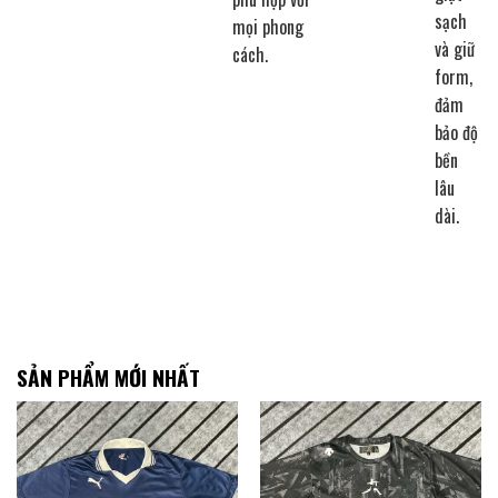
sạch
mọi phong
và giữ
cách.
form,
đảm
bảo độ
bền
lâu
dài.
SẢN PHẨM MỚI NHẤT