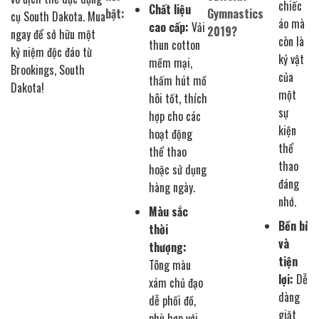
chiếc
Chất liệu
bật:
Gymnastics
cụ South Dakota. Mua
áo mà
cao cấp:
Vải
2019?
ngay để sở hữu một
còn là
thun cotton
kỷ niệm độc đáo từ
kỷ vật
mềm mại,
Brookings, South
của
thấm hút mồ
Dakota!
một
hôi tốt, thích
sự
hợp cho các
kiện
hoạt động
thể
thể thao
thao
hoặc sử dụng
đáng
hàng ngày.
nhớ.
Màu sắc
Bền bỉ
thời
và
thượng:
tiện
Tông màu
lợi:
Dễ
xám chủ đạo
dàng
dễ phối đồ,
giặt
phù hợp với