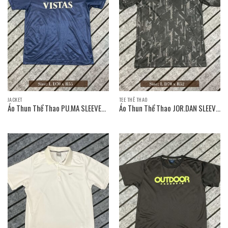
JACKET
TEE THỂ THAO
Áo Thun Thể Thao PU.MA SLEEVE
Áo Thun Thể Thao JOR.DAN SLEEVE
T-SHIRT / Size: L D70 x R55
T-SHIRT / Size: L D70 x R52