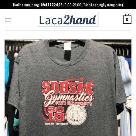
Skip
Hotline mua hàng:
0947772495
(9:00-21:00, Tất cả các ngày trong tuần)
to
content
0