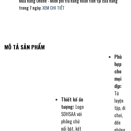
Mua hàng Online - Miễn phí trả hàng hoàn tiền tại cửa hàng
trong 7 ngày.
XEM CHI TIẾT
MÔ TẢ SẢN PHẨM
Phù
hợp
cho
mọi
dịp:
Từ
Thiết kế ấn
luyện
tượng:
Logo
tập, đi
SDHSAA với
chơi,
phông chữ
đến
nổi bật, kết
những