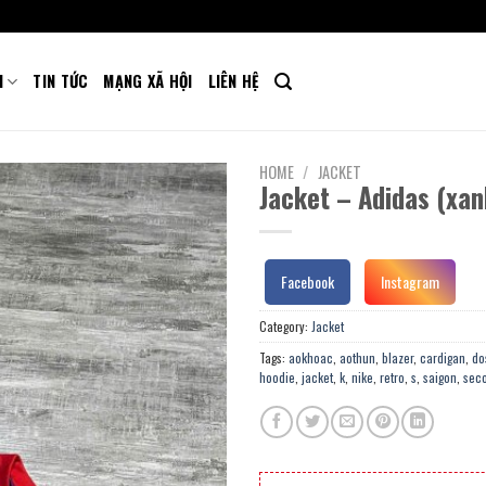
M
TIN TỨC
MẠNG XÃ HỘI
LIÊN HỆ
HOME
/
JACKET
Jacket – Adidas (xan
Facebook
Instagram
Category:
Jacket
Tags:
aokhoac
,
aothun
,
blazer
,
cardigan
,
do
hoodie
,
jacket
,
k
,
nike
,
retro
,
s
,
saigon
,
sec