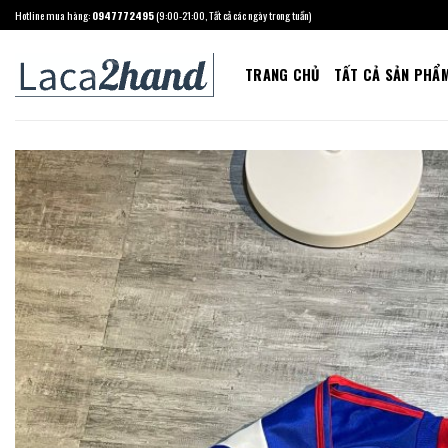
Skip
Hotline mua hàng:
0947772495
(9:00-21:00, Tất cả các ngày trong tuần)
to
content
TRANG CHỦ
TẤT CẢ SẢN PHẨ