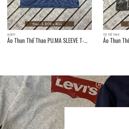
JACKET
TEE THỂ THAO
Áo Thun Thể Thao PU.MA SLEEVE T-
Áo Thun Th
SHIRT / Size: L D70 x R55
SHIRT / Siz