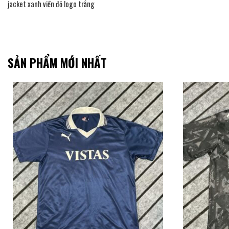
jacket xanh viền đỏ logo trắng
SẢN PHẨM MỚI NHẤT