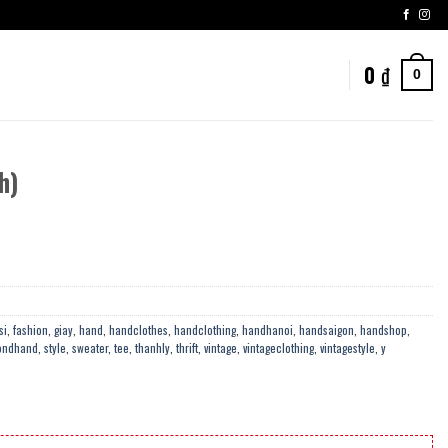
0
₫
0
h)
si
,
fashion
,
giay
,
hand
,
handclothes
,
handclothing
,
handhanoi
,
handsaigon
,
handshop
,
ondhand
,
style
,
sweater
,
tee
,
thanhly
,
thrift
,
vintage
,
vintageclothing
,
vintagestyle
,
y