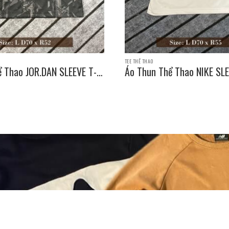
TEE THỂ THAO
ể Thao JOR.DAN SLEEVE T-
Áo Thun Thể Thao NIKE SLE
e: L D70 x R52
SHIRT