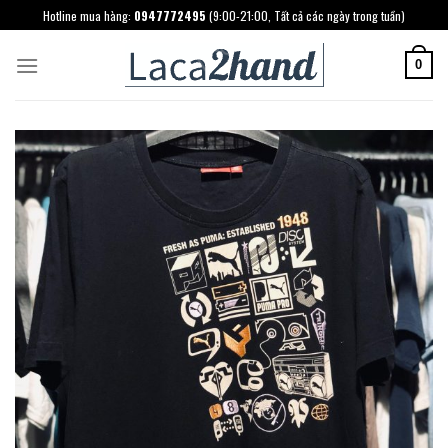
Skip
Hotline mua hàng:
0947772495
(9:00-21:00, Tất cả các ngày trong tuần)
to
content
0