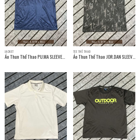
JACKET
TEE THỂ THAO
Áo Thun Thể Thao PU.MA SLEEVE
Áo Thun Thể Thao JOR.DAN SLEEVE
T-SHIRT / Size: L D70 x R55
T-SHIRT / Size: L D70 x R52