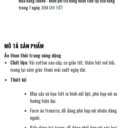
Mua hàng Online - Miễn phí trả hàng hoàn tiền tại cửa hàng
trong 7 ngày.
XEM CHI TIẾT
MÔ TẢ SẢN PHẨM
Áo thun thời trang năng động
Chất liệu
: Vải cotton cao cấp, co giãn tốt, thấm hút mồ hôi,
mang lại cảm giác thoải mái suốt ngày dài.
Thiết kế
:
Màu sắc và họa tiết in hình nổi bật, phù hợp với xu
hướng hiện đại.
Form áo freesize, dễ dàng phù hợp với nhiều dáng
người.
Kiểu dáng trẻ trung, dễ dàng phối hợp với các loại