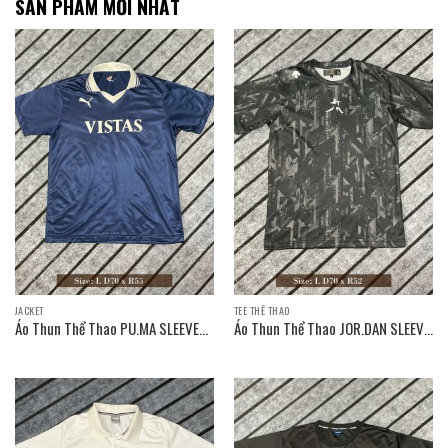
SẢN PHẨM MỚI NHẤT
JACKET
TEE THỂ THAO
Áo Thun Thể Thao PU.MA SLEEVE
Áo Thun Thể Thao JOR.DAN SLEEVE
T-SHIRT / Size: L D70 x R55
T-SHIRT / Size: L D70 x R52