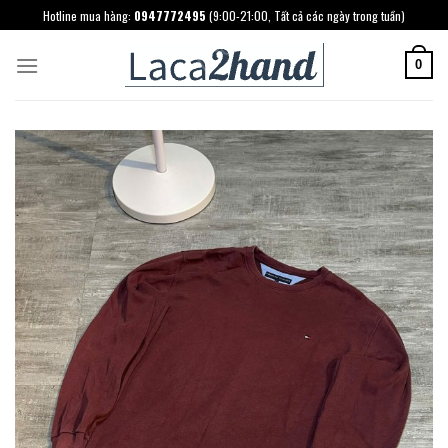
Skip
Hotline mua hàng:
0947772495
(9:00-21:00, Tất cả các ngày trong tuần)
to
content
0