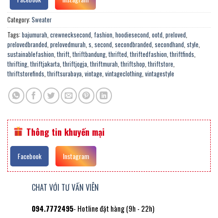
Category:
Sweater
Tags:
bajumurah
,
crewnecksecond
,
fashion
,
hoodiesecond
,
ootd
,
preloved
,
prelovedbranded
,
prelovedmurah
,
s
,
second
,
secondbranded
,
secondhand
,
style
,
sustainablefashion
,
thrift
,
thriftbandung
,
thrifted
,
thriftedfashion
,
thriftfinds
,
thrifting
,
thriftjakarta
,
thriftjogja
,
thriftmurah
,
thriftshop
,
thriftstore
,
thriftstorefinds
,
thriftsurabaya
,
vintage
,
vintageclothing
,
vintagestyle
Thông tin khuyến mại
Facebook
Instagram
CHAT VỚI TƯ VẤN VIÊN
094.7772495
- Hotline đặt hàng (9h - 22h)